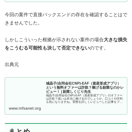
今回の案件で直接バックエンドの存在を確認することはで
きませんでした。
しかしこういった根拠が示されない案件の場合
大きな損失
をこうむる可能性も決して否定できない
のです。
出典元
城晶子(合同会社CNP)-EAF（資産形成アプリ）
という無料オファーは詐欺？稼げる副業なのかレ
ビュー！ | 副業しくじり先生
城晶子(合同会社CNP)-EAF（資産形成アプリ）のオファー
は詐欺？或いは本当に稼げるのでしょうか。口コミや評判
も気になりますね。実態を詳しくレビューした記事をブロ
グに掲載しています。
www.mfsanet.org
まとめ