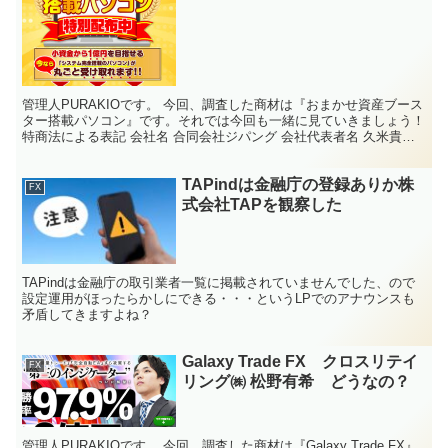
の？
管理人PURAKIOです。 今回、調査した商材は『おまかせ資産ブース
ター搭載パソコン』です。それでは今回も一緒に見ていきましょう！
特商法による表記 会社名 合同会社ジパング 会社代表者名 久米貴博
電話連絡先 090-4308-8635 ...
TAPindは金融庁の登録ありか株
FX
式会社TAPを観察した
TAPindは金融庁の取引業者一覧に掲載されていませんでした、ので
設定運用がほったらかしにできる・・・というLPでのアナウンスも
矛盾してきますよね？
Galaxy Trade FX クロスリテイ
FX
リング㈱ 松野有希 どうなの？
管理人PURAKIOです。 今回、調査した商材は『Galaxy Trade FX』