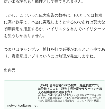
益が出る場合も可能性として捨てきれません。
しかし、こういった広大広告の数字は、FXとしては極端
に高い数字で、本当に実現しようとするのであれば莫大な
初期費用を用意するか、ハイリスクを呑んでハイリターン
を狙うしかありません。
つまりはギャンブル・博打を打つ必要があるという事であ
り、資産形成アプリというには無理が発生しますね。
出典元
【EAF】合同会社CNPの副業・資産形成アプリ
は詐欺？口コミ・評判｜元社畜サラリーマンが教
える副業詐欺の見抜き方！
合同会社CNPの提供するEAFという資産形成アプリを検証
します。話題の副業としてEAFは現在知名度を上げていま
すが、副業系の詐欺とも噂があり、口コミ・評判・検証結
果を要チェックです。
networkcultures.net