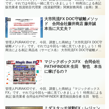
です。それでは今回も一緒に見ていきましょう！ 特商法による表記
販売業者 投資助言代理業（投資顧問業）関東財務局長（金商）第
2267号 クロスリテイリング株式...
大市民流FX DOC守破離メソッ
FX
ド 合同会社藤井商店 藤井誠
本当に大丈夫？
管理人PURAKIOです。 今回、調査した商材は『大市民流FX DOC守
破離メソッド』です。それでは今回も一緒に見ていきましょう！ 特
商法による表記 商品名（サービス名） 大市民流FX DOC守破離メソ
ッド 販売者名 合同会社藤井商店 運営...
マジックボックスFX 合同会社
FX
PATHFINDER 生田 智也 本当
に稼げるの？
管理人PURAKIOです。 今回、調査した商材は『マジックボックス
FX』です。それでは今回も一緒に見ていきましょう！ 特商法による
表記 販売業者 合同会社PATHFINDER 運営統括責任者 生田 智也 所
在地 〒631-0004 奈良県奈...
ミダスタッチ波動FX・レジェン
FX