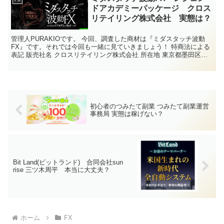
ドアカデミーパッケージ クロス
リテイリング株式会社 実態は？
管理人PURAKIOです。 今回、調査した商材は『ミダスタッチ波動
FX』です。それでは今回も一緒に見ていきましょう！ 特商法による
表記 販売社名 クロスリテイリング株式会社 所在地 東京都墨田区錦
糸一丁目2番1号 アルカセントラル12F 電...
初心者のつみたて副業 つみたて副業運営
事務局 実態は稼げない？
Bit Land(ビットランド) 合同会社sun
rise 三ツ木周平 本当に大丈夫？
ホーム
FX