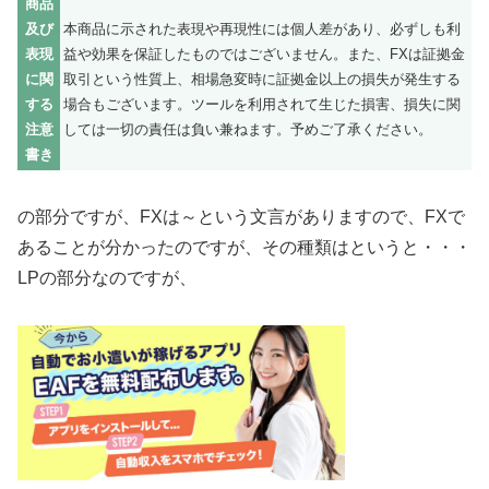
商品
及び
本商品に示された表現や再現性には個人差があり、必ずしも利
表現
益や効果を保証したものではございません。また、FXは証拠金
に関
取引という性質上、相場急変時に証拠金以上の損失が発生する
する
場合もございます。ツールを利用されて生じた損害、損失に関
注意
しては一切の責任は負い兼ねます。予めご了承ください。
書き
の部分ですが、FXは～という文言がありますので、FXで
あることが分かったのですが、その種類はというと・・・
LPの部分なのですが、