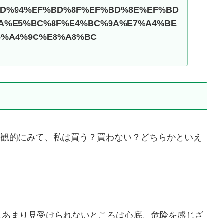
D%94%EF%BD%8F%EF%BD%8E%EF%BD
A%E5%BC%8F%E4%BC%9A%E7%A4%BE
6%A4%9C%E8%A8%BC
ズ)は客観的にみて、私は買う？買わない？どちらかといえ
もあまり見受けられないところは心底、危険を感じざ