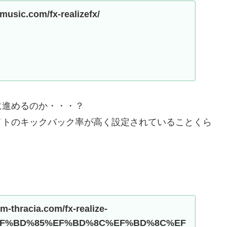
music.com/fx-realizefx/
に進めるのか・・・？
イトのキックバック率が高く設定されていることくら
em-thracia.com/fx-realize-
F%BD%85%EF%BD%8C%EF%BD%8C%EF