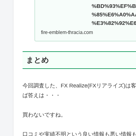
%BD%93%EF%B
%85%E6%A0%A
%E3%82%92%E
fire-emblem-thracia.com
まとめ
今回調査した、FX Realize(FXリアライ
ば答えは・・・
買わないですね。
口コミや実績不明という良い情報も悪い情報