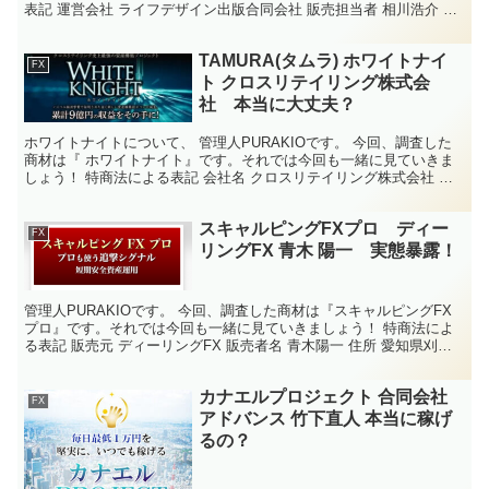
表記 運営会社 ライフデザイン出版合同会社 販売担当者 相川浩介 所
在地 〒900-0031 沖縄県那覇...
TAMURA(タムラ) ホワイトナイ
FX
ト クロスリテイリング株式会
社 本当に大丈夫？
ホワイトナイトについて、 管理人PURAKIOです。 今回、調査した
商材は『 ホワイトナイト』です。それでは今回も一緒に見ていきま
しょう！ 特商法による表記 会社名 クロスリテイリング株式会社 所
在地 〒130-0013 東京都墨田区錦糸一...
スキャルピングFXプロ ディー
FX
リングFX 青木 陽一 実態暴露！
管理人PURAKIOです。 今回、調査した商材は『スキャルピングFX
プロ』です。それでは今回も一緒に見ていきましょう！ 特商法によ
る表記 販売元 ディーリングFX 販売者名 青木陽一 住所 愛知県刈谷
市西堺町後口136-14 電話番号 08...
カナエルプロジェクト 合同会社
FX
アドバンス 竹下直人 本当に稼げ
るの？