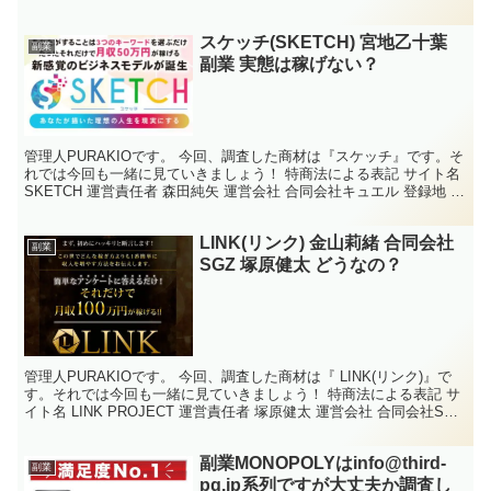
まして、会社名、代表者名、住所、電話番号、メール...
スケッチ(SKETCH) 宮地乙十葉
副業
副業 実態は稼げない？
管理人PURAKIOです。 今回、調査した商材は『スケッチ』です。そ
れでは今回も一緒に見ていきましょう！ 特商法による表記 サイト名
SKETCH 運営責任者 森田純矢 運営会社 合同会社キュエル 登録地 北
海道札幌市中央区南四条西10丁目...
LINK(リンク) 金山莉緒 合同会社
副業
SGZ 塚原健太 どうなの？
管理人PURAKIOです。 今回、調査した商材は『 LINK(リンク)』で
す。それでは今回も一緒に見ていきましょう！ 特商法による表記 サ
イト名 LINK PROJECT 運営責任者 塚原健太 運営会社 合同会社SGZ
登録地 埼玉県越谷市...
副業MONOPOLYはinfo@third-
副業
pg.jp系列ですが大丈夫か調査し