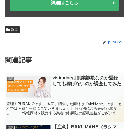
詳細はこちら
副業
purakio
関連記事
vividvineは副業詐欺なのか登録
副業
しても稼げないのか調査してみた
管理人PURAKIOです。 今回、調査した商材は『vividvine』です。そ
れでは今回も一緒に見ていきましょう！ 特商法による表記 記載な
し・・・ 情報商材を販売する業者は特商法の記載義務がございまし
て、会社名、代表者名、住所、電話番号、...
【注意】RAKUMANE（ラクマ
副業