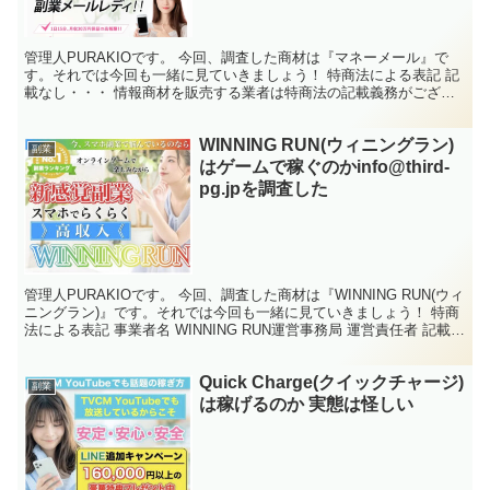
管理人PURAKIOです。 今回、調査した商材は『マネーメール』で
す。それでは今回も一緒に見ていきましょう！ 特商法による表記 記
載なし・・・ 情報商材を販売する業者は特商法の記載義務がござい
まして、会社名、代表者名、住所、電話番号、メール...
WINNING RUN(ウィニングラン)
副業
はゲームで稼ぐのかinfo@third-
pg.jpを調査した
管理人PURAKIOです。 今回、調査した商材は『WINNING RUN(ウィ
ニングラン)』です。それでは今回も一緒に見ていきましょう！ 特商
法による表記 事業者名 WINNING RUN運営事務局 運営責任者 記載な
し・・・ 所在地 記...
Quick Charge(クイックチャージ)
副業
は稼げるのか 実態は怪しい