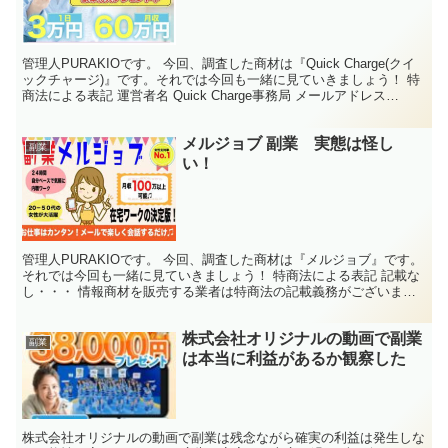
管理人PURAKIOです。 今回、調査した商材は『Quick Charge(クイ
ックチャージ)』です。それでは今回も一緒に見ていきましょう！ 特
商法による表記 運営者名 Quick Charge事務局 メールアドレス
info@second...
メルジョブ 副業 実態は怪し
副業
い！
管理人PURAKIOです。 今回、調査した商材は『メルジョブ』です。
それでは今回も一緒に見ていきましょう！ 特商法による表記 記載な
し・・・ 情報商材を販売する業者は特商法の記載義務がございまし
て、会社名、代表者名、住所、電話番号、メールア...
株式会社オリジナルの動画で副業
副業
は本当に利益があるか観察した
株式会社オリジナルの動画で副業は残念ながら確実の利益は発生しな