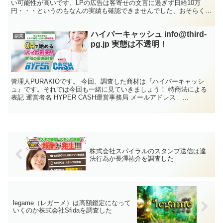
い可能性が高いです、LPの広告は客寄せの文言に過ぎず日給10万
円・・・というのもなんの実績も確認できませんでした、おそらく高
額のバックエンド商材を目的にしている可能性が高いです
ハイパーキャッシュ info@third-
副業
pg.jp 実態は不透明！
管理人PURAKIOです。 今回、調査した商材は『ハイパーキャッシ
ュ』です。それでは今回も一緒に見ていきましょう！ 特商法による
表記 運営者名 HYPER CASH運営事務局 メールアドレス
info@third-pg.jp 情報商材を販売...
株式会社スパイラルのスタンプ送信は違
法行為か長澤祐介を調査した
legame（レガーメ）は高額鑑定になって
いくのか株式会社Sfidaを調査した