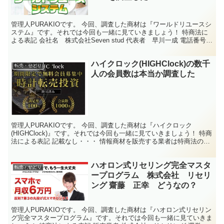
管理人PURAKIOです。 今回、調査した商材は『ワールドリユースシ
ステム』です。それでは今回も一緒に見ていきましょう！ 特商法に
よる表記 会社名 株式会社Seven stud 代表者 早川一成 電話番号
052-756-3733 住所 愛...
ハイクロック(HIGHClock)の数千
転売・せどり
人の会員数は本当か調査した
管理人PURAKIOです。 今回、調査した商材は『ハイクロック
(HIGHClock)』です。それでは今回も一緒に見ていきましょう！ 特商
法による表記 記載なし・・・ 情報商材を販売する業者は特商法の記
載義務がございまして、会社名、代表者名、...
ハオロン式リセリング完全マスタ
転売・せどり
ープログラム 株式会社 リセリ
ング 齋藤 正幸 どうなの？
管理人PURAKIOです。 今回、調査した商材は『ハオロン式リセリン
グ完全マスタープログラム』です。それでは今回も一緒に見ていきま