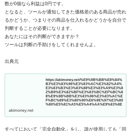
数が0個なら利益は0円です。
となると、ツールが通知してきた価格差のある商品が売れ
るかどうか、つまりその商品を仕入れるかどうかを自分で
判断することが必要になります。
あなたにはその判断ができますか？
ツールは判断の手助けをしてくれませんよ。
出典元
https://akimoney.net/%E9%9B%BB%E8%84%
B3%E3%83%96%E3%83%AC%E3%82%A4%
E3%83%B3%E3%83%88%E3%83%A9%E3%8
2%B9%E3%82%BF%E3%83%BC%EF%BC%8
8%E9%9B%BB%E3%83%96%E3%83%AC%E
F%BC%89%E3%80%90%E6%9E%97%E3%80
%80%E5%81%A5%E5%A4%AA%E9%83%8E
akimoney.net
すべてにおいて「完全自動化」をし、誰が使用しても「同