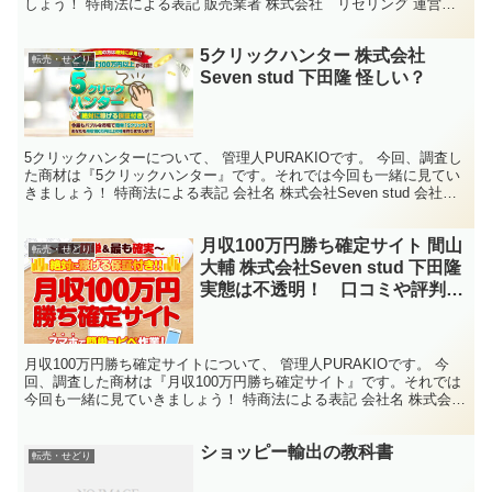
しょう！ 特商法による表記 販売業者 株式会社 リセリング 運営責
任者 齋藤 正幸 所在地 〒120-0038...
5クリックハンター 株式会社
転売・せどり
Seven stud 下田隆 怪しい？
5クリックハンターについて、 管理人PURAKIOです。 今回、調査し
た商材は『5クリックハンター』です。それでは今回も一緒に見てい
きましょう！ 特商法による表記 会社名 株式会社Seven stud 会社代
表者名 代表取締役 下田隆 電話...
月収100万円勝ち確定サイト 間山
転売・せどり
大輔 株式会社Seven stud 下田隆
実態は不透明！ 口コミや評判を
調査
月収100万円勝ち確定サイトについて、 管理人PURAKIOです。 今
回、調査した商材は『月収100万円勝ち確定サイト』です。それでは
今回も一緒に見ていきましょう！ 特商法による表記 会社名 株式会社
Seven stud 会社代表者名 代表...
ショッピー輸出の教科書
転売・せどり