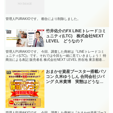
管理人PURAKIOです。 都合により削除しました。
竹井佑介のFX LINEトレードコミ
FX
ュニティ(LTC) 株式会社NEXT
LEVEL どうなの？
管理人PURAKIOです。 今回、調査した商材は『LINEトレードコミ
ュニティ(LTC)』です。それでは今回も一緒に見ていきましょう！ 特
商法による表記 販売者名 株式会社NEXT LEVEL 所在地 東京都港区
芝5-26-24 代表社員 ...
おまかせ資産ブースター搭載パソ
FX
コン 久米ゆうしん 合同会社ジパ
ング 久米貴博 実態はどうな
の？
管理人PURAKIOです。 今回、調査した商材は『おまかせ資産ブース