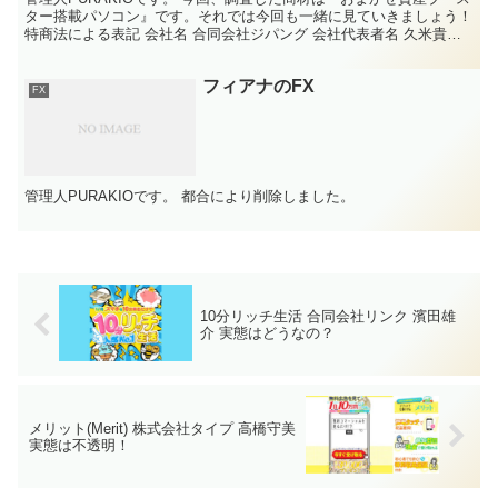
ター搭載パソコン』です。それでは今回も一緒に見ていきましょう！
特商法による表記 会社名 合同会社ジパング 会社代表者名 久米貴博
電話連絡先 090-4308-8635 ...
フィアナのFX
FX
管理人PURAKIOです。 都合により削除しました。
10分リッチ生活 合同会社リンク 濱田雄
介 実態はどうなの？
メリット(Merit) 株式会社タイプ 高橋守美
実態は不透明！