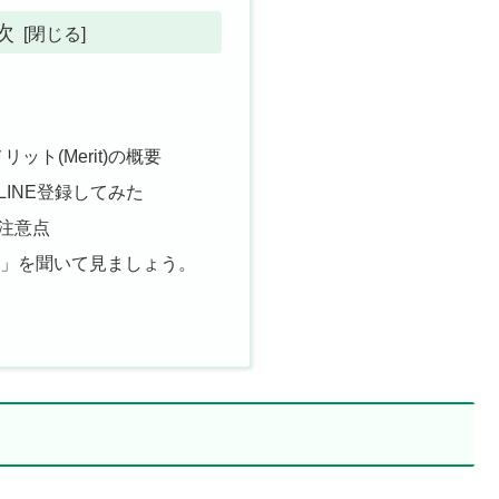
次
記
て
ット(Merit)の概要
)のLINE登録してみた
の注意点
声」を聞いて見ましょう。