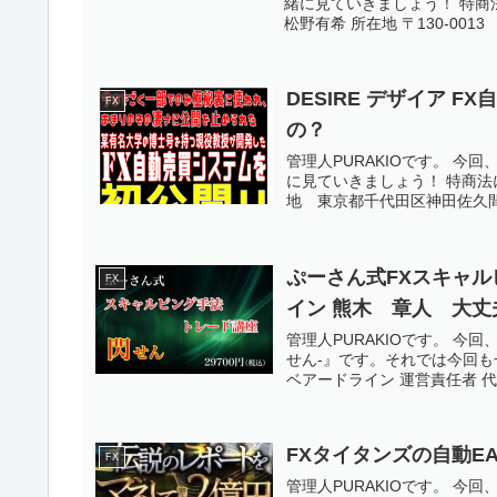
緒に見ていきましょう！ 特商
松野有希 所在地 〒130-0013
DESIRE デザイア 
FX
の？
管理人PURAKIOです。 今
に見ていきましょう！ 特商法
地 東京都千代田区神田佐久間
ぷーさん式FXスキャル
FX
イン 熊木 章人 大丈
管理人PURAKIOです。 今
せん-』です。それでは今回も
ベアードライン 運営責任者 代
FXタイタンズの自動EA
FX
管理人PURAKIOです。 