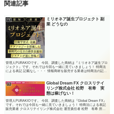
関連記事
ミリオネア誕生プロジェクト 副
FX
業 どうなの
管理人PURAKIOです。 今回、調査した商材は『ミリオネア誕生プロ
ジェクト』です。それでは今回も一緒に見ていきましょう！ 特商法
による表記 記載なし・・・ 情報商材を販売する業者は特商法の記載
義務がございまして、会社名、代表者名、住所、電...
Global Dream FX クロスリテイ
FX
リング株式会社 松野 有希 実
態は稼げない！
管理人PURAKIOです。 今回、調査した商材は『Global Dream FX』
です。それでは今回も一緒に見ていきましょう！ 特商法による表記
販売業者 クロスリテイリング株式会社 運営責任者 松野 有希 所在
地 〒130-0013 東京...