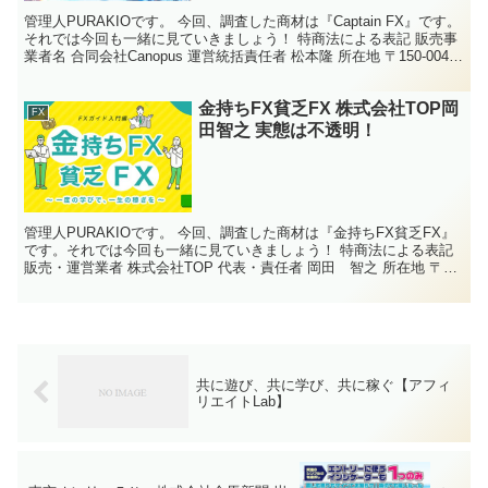
管理人PURAKIOです。 今回、調査した商材は『Captain FX』です。
それでは今回も一緒に見ていきましょう！ 特商法による表記 販売事
業者名 合同会社Canopus 運営統括責任者 松本隆 所在地 〒150-0045
東京都渋谷区神...
金持ちFX貧乏FX 株式会社TOP岡
FX
田智之 実態は不透明！
管理人PURAKIOです。 今回、調査した商材は『金持ちFX貧乏FX』
です。それでは今回も一緒に見ていきましょう！ 特商法による表記
販売・運営業者 株式会社TOP 代表・責任者 岡田 智之 所在地 〒
150-0012 東京都渋谷区広尾５丁...
共に遊び、共に学び、共に稼ぐ【アフィ
リエイトLab】
東京オンリーＦＸ 株式会社金馬新聞 岩