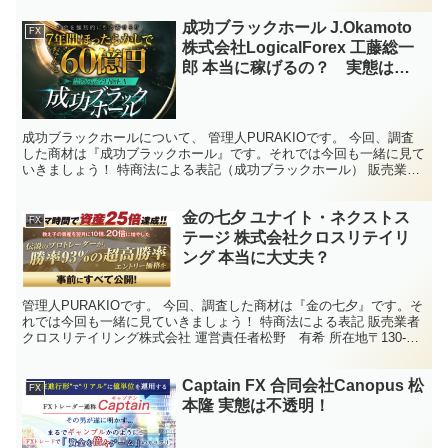
成功ブラックホール J.Okamoto
FX
株式会社LogicalForex 工藤総一
郎 本当に稼げるの？ 実態は不
透明！
成功ブラックホールについて、 管理人PURAKIOです。 今回、調査
した商材は『成功ブラックホール』です。それでは今回も一緒に見て
いきましょう！ 特商法による表記（成功ブラックホール） 販売業者
株式会社LogicalForex 運営責任者...
金の七夕 ユナイト・ネクストス
FX
テージ 株式会社クロスリテイリ
ング 本当に大丈夫？
管理人PURAKIOです。 今回、調査した商材は『金の七夕』です。そ
れでは今回も一緒に見ていきましょう！ 特商法による表記 販売業者
クロスリテイリング株式会社 運営責任者松野 有希 所在地〒130-
0013 東京都墨田区錦糸一丁目2番1号ア...
Captain FX 合同会社Canopus 松
FX
本隆 実態は不透明！