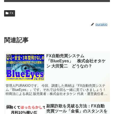
FX
purakio
関連記事
FX自動売買システム
FX
「BlueEyes」 株式会社オタケ
ン 大田賢二 どうなの？
管理人PURAKIOです。 今回、調査した商材は『FX自動売買システ
ム「BlueEyes」』です。それでは今回も一緒に見ていきましょう！
特商法による表記 販売業者：株式会社オタケン 代表・運営責任者：
大田賢二 所在地：東京都千代田区神田佐...
副業詐欺を見破る方法：FX自動
FX
売買ツール「金雀」のスタンスを