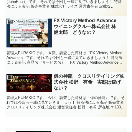
(JohnPaul)』です。それでは今回も一緒に見ていきましょう！ 特商
法による表記 販売事業者 株式会社ライズ 運営責任者 記載な
し・・・ 所在地 東京都中央区八重洲一丁目８番...
FX Victory Method-Advance
FX
ウイニングクルー株式会社 林
健太郎 どうなの？
管理人PURAKIOです。 今回、調査した商材は『FX Victory Method-
Advance』です。それでは今回も一緒に見ていきましょう！ 特商法
による表記 商品名（サービス名） FX Victory Method-Advance...
億の神龍 クロスリテイリング株
FX
式会社 松野 有希 実態は稼げ
ない？
管理人PURAKIOです。 今回、調査した商材は『億の神龍』です。そ
れでは今回も一緒に見ていきましょう！ 特商法による表記 販売業者
クロスリテイリング株式会社 運営責任者 松野 有希 所在地 〒130-
0013 東京都墨田区錦糸一丁目2番...