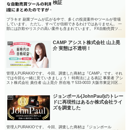
検証
プラキオ 副業ブームが広がる中で、多くの投資案件やツールが登場
しています。 ただし、すべてが信頼できるわけではありません。 一
部には詐欺やリスクの高い案件も含まれています。 FX自動売買ツー
ルを提供している、匠Labの「金雀」を検証していき...
CAMP アシスト株式会社 山上晃
FX
介 実態は不透明！
管理人PURAKIOです。 今回、調査した商材は『CAMP』です。それ
では今回も一緒に見ていきましょう！ 特商法による表記 事業者 アシ
スト株式会社 責任者 山上晃介 所在地 〒533-0033 大阪市東淀川区東
中島1-6-14 新大阪第二...
ジョンポール(JohnPaul)のトレー
FX
ドに再現性はあるか株式会社ライ
ズを調査した
管理人PURAKIOです。 今回、調査した商材は『ジョンポール