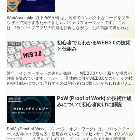
WebAssembly (以下 WASM) は、高速でコンパクトなコードをブラ
ウザ上で実行するための新しいバイナリフォーマットです。 これ
は、特にウェブアプリの性能を担保しながら、別の言語で書かれたプ
ログラムを開発しやすくすることを目的にし...
初心者でもわかるWEB3.0の技術
WEB3.0
と仕組み
近年、インターネットの進化が加速し、WEB3.0という新たな概念が
注目を集めています。 しかし、具体的に何がWEB3.0なのか、その技
術や仕組みについて理解するのは初心者には難しいかもしれません。
本記事では、WEB3.0とは何か、その基本...
PoW (Proof of Work) の技術仕組
WEB3.0
みについて初心者向けに解説
PoW（Proof of Work、プルーフ・オブ・ワーク）は、ブロックチェ
ーン技術の中で最も広く使用されているコンセンサスアルゴリズムの
一つです。 このアルゴリズムは、ビットコインやその他の暗号通貨