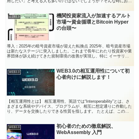
用したい」と考える人も多いのではないでしょうか？そんな時におす
すめなのが「レンディング（貸付）」です。 仮想通貨レン...
機関投資家流入が加速するアルト
WEB3.0
市場〜資金循環とBitcoin Hyper
の台頭〜
導入：2025年の暗号資産市場が迎えた転換点 2025年、暗号資産市場
は新たなステージに突入しました。これまで長年にわたり投資家や業
界団体が訴え続けてきた規制環境の改善が実現し、特に イーサリア
ムETFの承認 は、機関投資家の参入を促す歴史...
WEB3.0の相互運用性について初
WEB3.0
心者向けに解説します！
【相互運用性とは】 相互運用性、英語では“Interoperability”とは、さ
まざまな系統やデバイス、プログラムが、相互に想定通りに作動した
り、データを交換したりできる性質を指します。 たとえば、この技
術が実現されていると、会社Aのチ...
初心者のための徹底解説、
WEB3.0
WebAssembly 入門