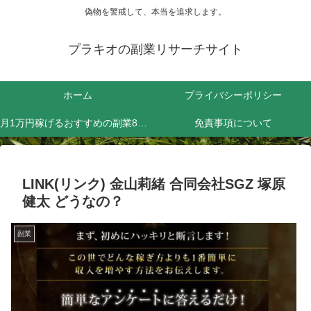
偽物を警戒して、本当を追求します。
プラキオの副業リサーチサイト
ホーム
プライバシーポリシー
月1万円稼げるおすすめの副業8選！効率よく稼ぐためにやるべきことは？
免責事項について
LINK(リンク) 金山莉緒 合同会社SGZ 塚原
健太 どうなの？
副業