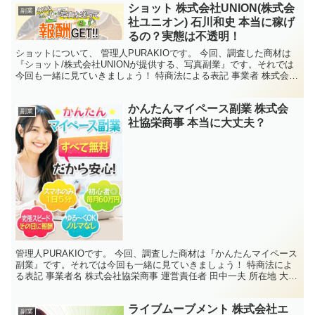
ショット 株式会社UNION(株式会
副業
社ユニオン) 石川和史 本当に稼げ
るの？実態は不透明！
ショットについて、 管理人PURAKIOです。 今回、調査した商材は
『ショット/株式会社UNIONが提供する、写真副業』です。それでは
今回も一緒に見ていきましょう！ 特商法による表記 事業者 株式会社
UNION(株式会社ユニオン) 責任者 ...
かんたんマイペース副業 株式会
副業
社協栄商事 本当に大丈夫？
管理人PURAKIOです。 今回、調査した商材は『かんたんマイペース
副業』です。それでは今回も一緒に見ていきましょう！ 特商法によ
る表記 事業者名 株式会社協栄商事 運営責任者 田中一夫 所在地 大阪
府大阪市東淀川区端光4-2-21-501...
ライブムーブメント 株式会社エ
副業