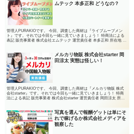
ムテック 本多正和 どうなの？
管理人PURAKIOです。 今回、調査した商材は『ライブムーブメン
ト』です。それでは今回も一緒に見ていきましょう！ 特商法による
表記 販売事業者 株式会社エムテック 運営責任者 本多正和 所在地 〒
170-0013 東京都豊島区東池袋3-1...
メルカリ物販 株式会社starter 岡
副業
田涼太 実態は怪しい！
管理人PURAKIOです。 今回、調査した商材は『メルカリ物販 株式
会社starter』です。それでは今回も一緒に見ていきましょう！ 特商
法による表記 販売事業者 株式会社starter 運営責任者 岡田涼太 所在
地 〒530-0001 大...
写真を選んで報酬ゲットは単にそ
副業
れで稼げるか株式会社メディアを
観察した