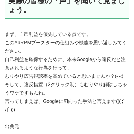
実際の皆様の「声」を聞いて見まし
ょう。
まず、自己利益を優先している点です。
このAdRPMブースターの仕組みや機能を思い返しみてく
ださい。
自己利益を確保するために、本来Googleから違反だと注
意されるような行為を行って、
むりやり広告視認率を高めていると思いませんか？(- -;)
そして、違反措置（2クリック制）もむりやり解除しちゃ
うワケですもんね。
言ってしまえば、Googleに刃向った手法と言えます((( ;ﾟ
Дﾟ)))
出典元