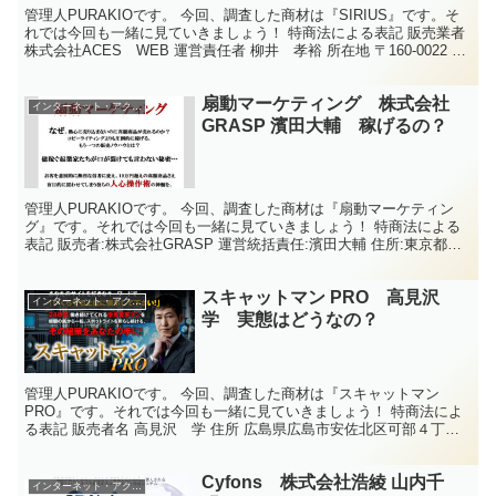
管理人PURAKIOです。 今回、調査した商材は『SIRIUS』です。そ
れでは今回も一緒に見ていきましょう！ 特商法による表記 販売業者
株式会社ACES WEB 運営責任者 柳井 孝裕 所在地 〒160-0022 東
京都新宿区新宿1-9-...
扇動マーケティング 株式会社
インターネット・アクセスアップ
GRASP 濱田大輔 稼げるの？
管理人PURAKIOです。 今回、調査した商材は『扇動マーケティン
グ』です。それでは今回も一緒に見ていきましょう！ 特商法による
表記 販売者:株式会社GRASP 運営統括責任:濱田大輔 住所:東京都世
田谷区北沢2丁目8-6 菱和パレス下北沢...
スキャットマン PRO 高見沢
インターネット・アクセスアップ
学 実態はどうなの？
管理人PURAKIOです。 今回、調査した商材は『スキャットマン
PRO』です。それでは今回も一緒に見ていきましょう！ 特商法によ
る表記 販売者名 高見沢 学 住所 広島県広島市安佐北区可部４丁目
１５－３２－８ 電話番号 050-3323-...
Cyfons 株式会社浩綾 山内千
インターネット・アクセスアップ