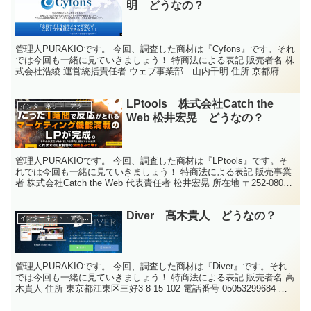
明 どうなの？
管理人PURAKIOです。 今回、調査した商材は『Cyfons』です。それ
では今回も一緒に見ていきましょう！ 特商法による表記 販売者名 株
式会社浩綾 運営統括責任者 ウェブ事業部 山内千明 住所 京都府城
陽市平川広田91-11 電話番号 ...
LPtools 株式会社Catch the
インターネット・アクセスアップ
Web 松井宏晃 どうなの？
管理人PURAKIOです。 今回、調査した商材は『LPtools』です。そ
れでは今回も一緒に見ていきましょう！ 特商法による表記 販売事業
者 株式会社Catch the Web 代表責任者 松井宏晃 所在地 〒252-0804
神奈川県藤沢...
Diver 高木貴人 どうなの？
インターネット・アクセスアップ
管理人PURAKIOです。 今回、調査した商材は『Diver』です。それ
では今回も一緒に見ていきましょう！ 特商法による表記 販売者名 高
木貴人 住所 東京都江東区三好3-8-15-102 電話番号 05053299684 メ
ールアドレス ...