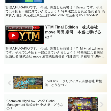
管理人PURAKIOです。 今回、調査した商材は『Diver』です。それ
では今回も一緒に見ていきましょう！ 特商法による表記 販売者名 高
木貴人 住所 東京都江東区三好3-8-15-102 電話番号 05053299684 メ
ールアドレス ...
YTM Final Edition 株式会社
インターネット・アクセスアップ
move 岡田 崇司 本当に稼げる
の？
管理人PURAKIOです。 今回、調査した商材は『YTM Final Edition』
です。それでは今回も一緒に見ていきましょう！ 特商法による表記
販売社名 株式会社 move 運営統括責任者 岡田 崇司 所在地 〒589-
0011 大阪...
CoinClick クリアイズム有限会社 片桐
健 どうなの？
Champion High/Low AtoZ Global
Management 株式会社 小林 徹 どうな
の？