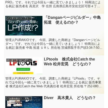
PRO』です。それでは今回も一緒に見ていきましょう！ 特商法によ
る表記 販売者名 高見沢 学 住所 広島県広島市安佐北区可部４丁目
１５－３２－８ 電話番号 050-3323-...
「Danganページビルダー」中島
インターネット・アクセスアップ
拓道 使えるのか？
管理人PURAKIOです。 今回、調査した商材は『Danganページビル
ダー』です。それでは今回も一緒に見ていきましょう！ 特商法によ
る表記 販売者 中島 拓道 ＵＲＬ 所在地 茨城県取手市戸頭3-34-7-506
電話番号 090-689...
LPtools 株式会社Catch the
インターネット・アクセスアップ
Web 松井宏晃 どうなの？
管理人PURAKIOです。 今回、調査した商材は『LPtools』です。そ
れでは今回も一緒に見ていきましょう！ 特商法による表記 販売事業
者 株式会社Catch the Web 代表責任者 松井宏晃 所在地 〒252-0804
神奈川県藤沢...
Diver 高木貴人 どうなの？
インターネット・アクセスアップ